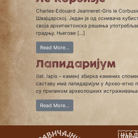
Charles-Еdouard Jeanneret-Gris le Corbus
Швајцарској. Један је од оснивача кубис
своја архитектонска решења употребљава
градњу. Његове […]
Read More…
Лапидаријум
(lat. lapis – камен) збирка камених спо
саставу има лапидаријум у Архео-етно 
су приликом археолошких истраживања р
Read More…