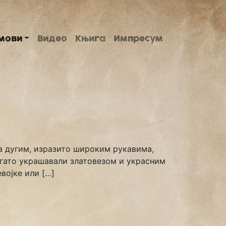
мови
Видео
Књига
Импресум
а дугим, изразито широким рукавима,
огато украшавали златовезом и украсним
војке или […]