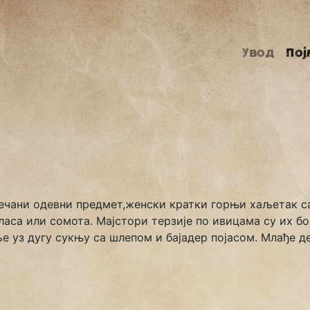
Увод
Пој
свечани одевни предмет,женски кратки горњи хаљетак с
ласа или сомота. Мајстори терзије по ивицама су их б
е уз дугу сукњу са шлепом и бајадер појасом. Млађе де