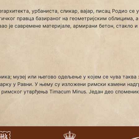
ierархитекта, урбаниста, сликар, вајар, писац Родио се
тичког правца базираног на геометријским облицима, а 
о је савремене материјале, армирани бетон, стакло и 
меника; музеј или његово одељење у којем се чува такв
парку у Равни. У њему су изложени римски камени над
имског утврђења Timacum Minus. Један део споменика 