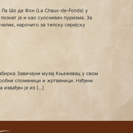
 у Ла Шо де Фон (La Chaux-de-Fonds) у
познат је и као суоснивач пуризма. За
челик, нарочито за типску серијску
а збирка Завичајни музеј Књажевац у свом
гробни споменици и жртвеници. Нађени
извађен је из […]