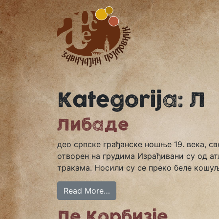
Kategorija:
Л
Либаде
део српске грађанске ношње 19. века, 
отворен на грудима Израђивани су од ат
тракама. Носили су се преко беле кошуљ
Read More…
Ле Корбизје